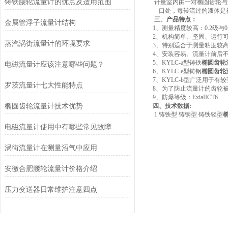
铸铁腰轮流量计的优点及适用范围
计量室内由一对椭圆齿轮与
口处，每转流过的液体是
三、产品特点：
金属管浮子流量计结构
1
、测量精度较高：
0.2
级与
0
2
、机构简单、坚固、运行
蒸汽涡街流量计的环境要求
3
、特别适合于测量粘度较
4
、安装容易。流量计前后
5
、
KYLC-a
型铸铁
椭圆齿轮
电磁流量计应该注意哪些问题？
6
、
KYLC-e
型铸钢
椭圆齿轮
7
、
KYLC-b
型广泛用于有较
罗茨流量计七大性能特点
8
、为了防止流量计的齿轮
9
、防爆等级：
ExiaIICT6
椭圆齿轮流量计技术优势
四、技术数据
:
1
铸铁型
铸钢型
铸铁轻型
电磁流量计使用中有哪些常见故障
涡街流量计在测量沼气中应用
安徽合肥腰轮流量计价格介绍
压力变送器日常维护注意四点