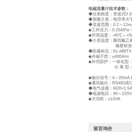
电磁流量计技术参数：
◆仪表精度：管道式0.3级
◆测量介质：电导率大于
◆流速范围：0.2～12m/
◆工作压力：0.25MPa~
◆环境温度：-40℃～+5
◆介质温度：聚四氟乙烯
橡胶材质衬里
◆防爆标志：Ex dⅡBT4
◆外磁干扰：≤400A/m
◆外壳防护：一体化型： 
分 离 型： 传感
转换器I
◆输出信号：4～20mA.
◆通讯输出：RS485或
◆电气连接：M20×1.
◆电源电压：90～220V.
◆大功耗：≤10VA
留言询价