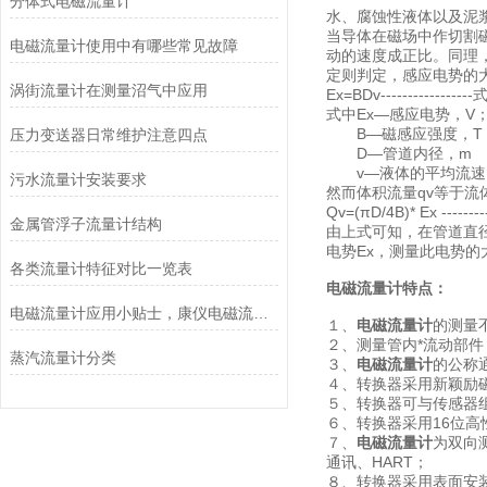
分体式电磁流量计
水、腐蚀性液体以及泥
当导体在磁场中作切割
电磁流量计使用中有哪些常见故障
动的速度成正比。同理
定则判定，感应电势的
涡街流量计在测量沼气中应用
Ex=BDv---------------
式中Ex—感应电势，V
B—磁感应强度，T
压力变送器日常维护注意四点
D—管道内径，m
v—液体的平均流速，
污水流量计安装要求
然而体积流量qv等于流
Qv=(πD/4B)* Ex -----
金属管浮子流量计结构
由上式可知，在管道直
电势Ex，测量此电势
各类流量计特征对比一览表
电磁流量计特点：
电磁流量计应用小贴士，康仪电磁流量计
１、
电磁流量计
的测量
２、测量管内*流动部
蒸汽流量计分类
３、
电磁流量计
的公称通
４、转换器采用新颖励磁
５、转换器可与传感器
６、转换器采用16位高
７、
电磁流量计
为双向
通讯、HART；
８、转换器采用表面安装