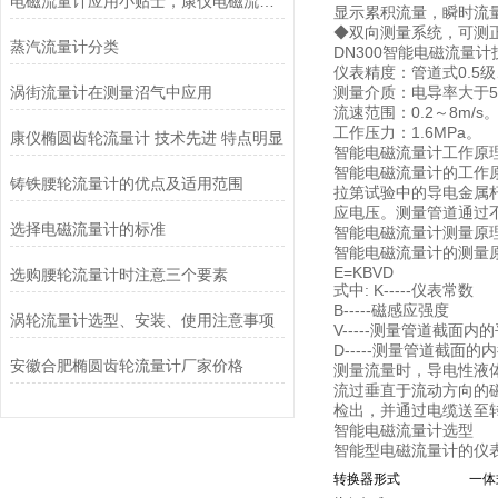
电磁流量计应用小贴士，康仪电磁流量计
显示累积流量，瞬时流
◆双向测量系统，可测
蒸汽流量计分类
DN300智能电磁流量
仪表精度：管道式0.5级
涡街流量计在测量沼气中应用
测量介质：电导率大于5
流速范围：0.2～8m/s
工作压力：1.6MPa。
康仪椭圆齿轮流量计 技术先进 特点明显
智能电磁流量计工作原
智能电磁流量计的工作
铸铁腰轮流量计的优点及适用范围
拉第试验中的导电金属
应电压。测量管道通过
选择电磁流量计的标准
智能电磁流量计测量原
智能电磁流量计的测量
E=KBVD
选购腰轮流量计时注意三个要素
式中: K-----仪表常数
B-----磁感应强度
涡轮流量计选型、安装、使用注意事项
V-----测量管道截面内
D-----测量管道截面的
安徽合肥椭圆齿轮流量计厂家价格
测量流量时，导电性液
流过垂直于流动方向的
检出，并通过电缆送至转
智能电磁流量计选型
智能型电磁流量计的仪
转换器形式
一体