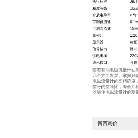
执行标准
JB/T
精度等级
1级或
介质电导率
> 5μ
可测低流速
0.1
可测高流速
15米
量程比
1:
显示器
标配
信号输出
脉冲
供电电源
220
通讯接口
可选
随着智能电磁流量计在
几个方面发展。掌握好
电磁流量计的高精确度
信号的信噪比，降低并
器能使电磁流量计的测
留言询价