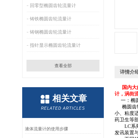
回零型椭圆齿轮流量计
铸铁椭圆齿轮流量计
铸钢椭圆齿轮流量计
指针显示椭圆齿轮流量计
查看全部
详情介
国内大
计，涡街
相关文章
一：椭圆
椭圆齿轮
RELATED ARTICLES
小、粘度
药卫生等
LC系列
液体流量计的使用步骤
发讯装置