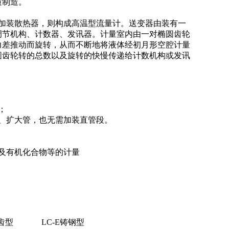
质制造。
加装散热器，则构成高温型流量计。送变器由装有一
调节机构、计数器、发讯器。计量室内由一对椭圆齿轮
力差推动而旋转，从而不断地将液体经初月形空腔计量
圆齿轮转的总数以及旋转的快慢传递给计数机构或发讯
；
、扩大管，也无需加装直管段。
及有机化合物等的计量
齿型
LC-E铸钢型