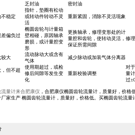
乏封油
密封油
指针，垫圈有松动
动不稳定
或转动件转动不灵
重新紧固，消除不灵活现象
活
椭圆齿轮与计量箱
更换轴承，修理变形处的计
误差偏负过
壁相碰，原因轴承
量腔和齿轮，使转动灵活，
修
磨损，或计量腔变
保证所需间隙
形
流动脉动大或含有
化较大
减少脉动或加装气体分离器
气体
使用期超过，或检
对于
大，但不超
修后间隙等发生变
重新校验调整
量
化
过±0
轮流量计来合肥康仪
，合肥康仪椭圆齿轮流量计，质量好，价格
计厂家生产 椭圆齿轮流量计，质量好，价格低。买椭圆齿轮流量
价