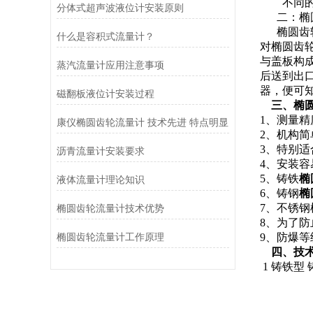
不同的液
分体式超声波液位计安装原则
二：椭圆
椭圆齿轮
什么是容积式流量计？
对椭圆齿
与盖板构
蒸汽流量计应用注意事项
后送到出
器，便可
磁翻板液位计安装过程
三、椭圆
1、测量精度
康仪椭圆齿轮流量计 技术先进 特点明显
2、机构
3、特别
沥青流量计安装要求
4、安装
5、铸铁
椭
液体流量计理论知识
6、铸钢
椭
7、不锈
椭圆齿轮流量计技术优势
8、为了
椭圆齿轮流量计工作原理
9、防爆等级：
四、技术
1 铸铁型