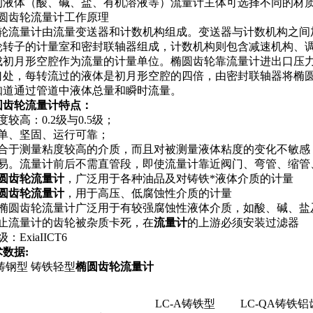
体（酸、碱、盐、有机溶液等）流量计主体可选择不同的材
齿轮流量计工作原理
流量计由流量变送器和计数机构组成。变送器与计数机构之间
轮转子的计量室和密封联轴器组成，计数机构则包含减速机构、
成初月形空腔作为流量的计量单位。椭圆齿轮靠流量计进出口压
口处，每转流过的液体是初月形空腔的四倍，由密封联轴器将椭
知道通过管道中液体总量和瞬时流量。
齿轮流量计特点：
较高：0.2级与0.5级；
简单、坚固、运行可靠；
适合于测量粘度较高的介质，而且对被测量液体粘度的变化不敏感
容易。流量计前后不需直管段，即使流量计靠近阀门、弯管、缩管
圆齿轮流量计
，广泛用于各种油品及对铸铁*液体介质的计量
圆齿轮流量计
，用于高压、低腐蚀性介质的计量
钢椭圆齿轮流量计广泛用于有较强腐蚀性液体介质，如酸、碱、盐
防止流量计的齿轮被杂质卡死，在
流量计
的上游必须安装过滤器
ExiaIICT6
数据:
 铸钢型 铸铁轻型
椭圆齿轮流量计
LC-A铸铁型
LC-QA铸铁铝