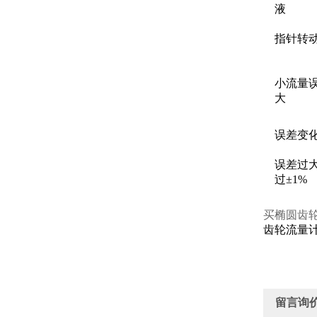
液
指针转
小流量
大
误差变
误差过
过±1%
买椭圆齿
齿轮流量
留言询