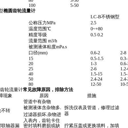
80
3-30
100
5-50
型
椭圆齿轮流量计
LC-B不锈钢型
公称压力MPa
2.5
温度范围℃
0~+80
精度等级
0.5 0.2
流量范围 m3/h
被测液体粘度mPa.s
口径(mm)
0.6-2
2-8
15
0.5-1.5
0.3-
20
1-3
0.6-
25
2-6
1.2-
40
1.5-15
1.5-
50
2.4-24
2.4-
80
12-50
10-
齿轮流量计
常见故障原因，排除方法
障现象
原因
措施
管道中有杂物
被测液体含杂物多.
拆洗仪表及管道，修理过滤
轮不转
器
过滤器损坏.杂物进
入表内，齿轮卡住
封联轴器漏
密封填料磨损或缺
拧紧压盖或更换填料，加填