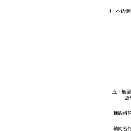
4、不锈钢
五：椭圆
故
椭圆齿
轴向密