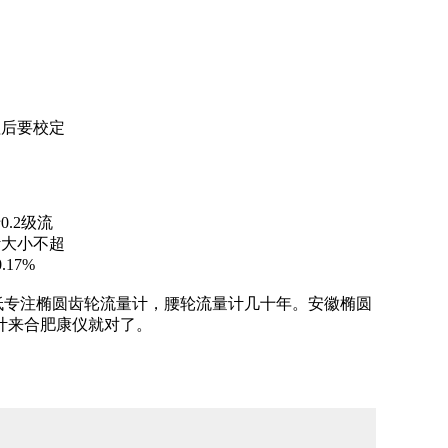
理后要校定
0.2级流
计大小不超
.17%
低专注椭圆齿轮流量计，腰轮流量计几十年。安徽椭圆
计来合肥康仪就对了。