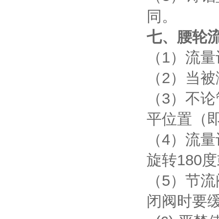
同。
七、腰轮
（1）流
（2）当
（3）不
平位置（
（4）流
旋转180
（5）节
闭阀时要