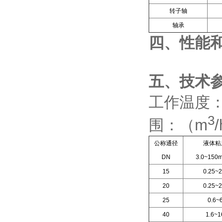
转子轴
轴承
四、
性能
五、技术
工作温度：（
3
围：（m
公称通径
液体粘
DN
3.0~150m
15
0.25~2
20
0.25~2
25
0.6~
40
1.6~1