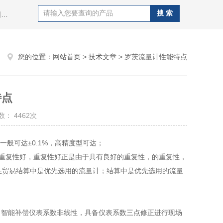
热门搜索：污水流量计，液体流量计，烟气流量计，电磁流量计，涡轮流量计，涡街流量计，超声波流量计，金属管浮子流量计，椭圆齿轮流量计，腰轮流量计
您的位置：
网站首页
>
技术文章
> 罗茨流量计性能特点
特点
： 4462次
达一般可达±0.1%，高精度型可达；
具有良好重复性好，重复性好正是由于具有良好的重复性，的重复性，
在贸易结算中是优先选用的流量计；结算中是优先选用的流量
，智能补偿仪表系数非线性，具备仪表系数三点修正进行现场