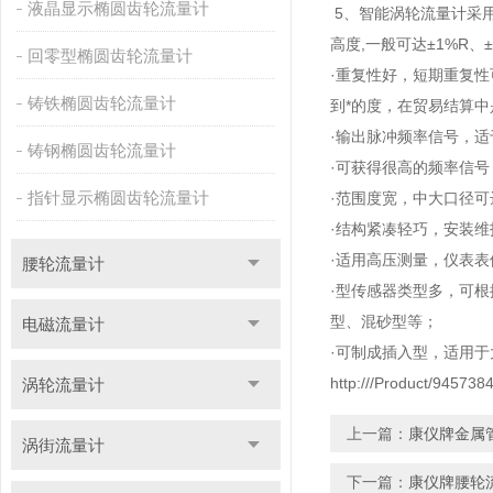
液晶显示椭圆齿轮流量计
5、智能涡轮流量计采用
高度,一般可达±1%R、±
回零型椭圆齿轮流量计
·重复性好，短期重复性
铸铁椭圆齿轮流量计
到*的度，在贸易结算
·输出脉冲频率信号，
铸钢椭圆齿轮流量计
·可获得很高的频率信号（
指针显示椭圆齿轮流量计
·范围度宽，中大口径可达
·结构紧凑轻巧，安装
·适用高压测量，仪表
腰轮流量计
·型传感器类型多，可
型、混砂型等；
电磁流量计
·可制成插入型，适用
http:///Product/945738
涡轮流量计
上一篇：
康仪牌金属
涡街流量计
下一篇：
康仪牌腰轮