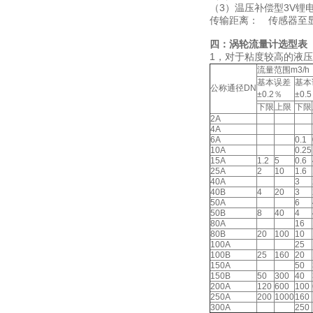
（3）温压补偿型3V锂
传输距离： 传感器至显
四：涡轮流量计选型表
1，对于粘度较高的液
流量范围m3/h
基本误差
基本
公称通径DN
±0.2％
±0.
下限
上限
下限
2A
4A
6A
0.1
10A
0.25
15A
1.2
5
0.6
25A
2
10
1.6
40A
3
40B
4
20
3
50A
6
50B
8
40
4
80A
16
80B
20
100
10
100A
25
100B
25
160
20
150A
50
150B
50
300
40
200A
120
600
100
250A
200
1000
160
300A
250