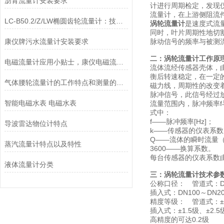
沥青流量计安装要求
计进行周期检定，发现
流量计，在上游侧阻流
LC-B50.2/Z/LW椭圆齿轮流量计：技术升级与工业场景适配性分析
涡轮流量计
是速度式流
同时，叶片周期性地切
康仪牌污水流量计安装要求
脉动信号的频率与被测
二：涡轮流量计工作原
电磁流量计应用小贴士，康仪电磁流量计
流体流经传感器壳体，
衡后转速稳定，在一定
气体腰轮流量计的工作特点和测量的安全性
磁力线，周期性的改变
脉冲信号，此信号经过
智能电磁水表 电磁水表
流量范围内，脉冲频率f与
式中：
f——脉冲频率[Hz]；
导波雷达物位计特点
k——传感器的仪表系数[1/
Q——流体的瞬时流量（工
蒸汽流量计特点以及特性
3600——换算系数。
每台传感器的仪表系数
液体流量计分类
三：涡轮流量计技术参
公称口径： 管道式：DN
插入式：DN100～DN20
精度等级： 管道式：±0.
插入式：±1.5级、±2.5
高精度的可达0.2级