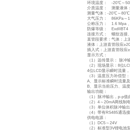
环境温度： -20℃～5
介质温度： 测量液体：-
测量气体：-20℃～80℃
大气压力： 86KPa～10
公称压力： 1.6 Mpa 、2
防爆等级： ExdIIBT4
连接方式： 螺纹连接
直管段要求：气体：上游
液体：上游直管段应≥20
插入式：上游直管段应≥
显示方式：
（1）远传显示： 脉冲
（2）现场显示：8位L
4位LCD显示瞬时流量
（3）温度压力补偿型：
A、显示标准瞬时流量
B、显示当前压力、温
输出功能：
（1）脉冲输出，p-p
（2）4～20mA两线制
（3）单位体积脉冲输
（4）带有RS485通迅
供电电源：
（1）DC5～24V
（2）标准型3V锂电池