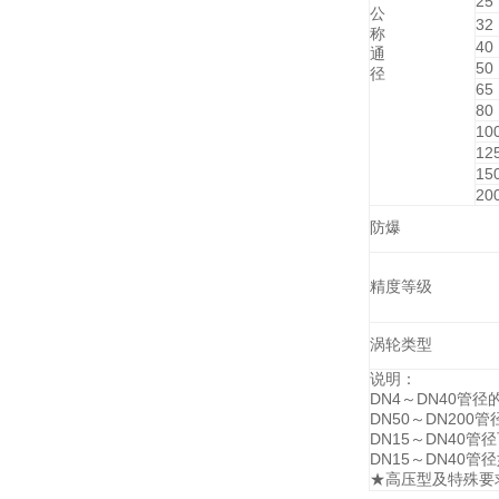
25
公
32
称
40
通
50
径
65
80
10
12
15
20
防爆
精度等级
涡轮类型
说明：
DN4
～DN40管径
DN50
～DN200管
DN15
～DN40
DN15
～DN40管
★高压型及特殊要