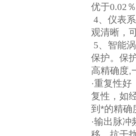
优于
0.02
4
、仪表系
观清晰，
5
、智能涡
保护。保
高精确度,一
·重复性好
复性，如
到*的精
·输出脉
移，抗干