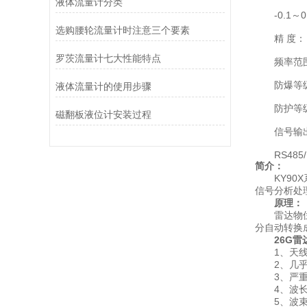
液体流量计分类
-0.1～0.
选购腰轮流量计时注意三个要素
精 度： ±
罗茨流量计七大性能特点
频率范围：
防爆等级： E
液体流量计的使用步骤
防护等级：
磁翻板液位计安装过程
信号输出： 4
RS485/M
简介：
KY90X
信号分析处
原理：
雷达物位天
分自动转换
26G
1、天线尺
2、几乎不
3、严重粉
4、波长更
5、波束角