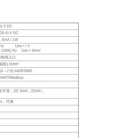
) V DC
26.4) V DC
. 5mA / 1W
0Hz Uss < l V
0～100K) Hz Uss < l0mV
l.5电缆入口
面1.0mm²
 0) mA/RS485
T/Modbus
不变；20. 5mA；22mA；
3.9mA
0)s，可调