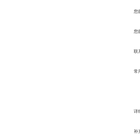
您
您
联
常
详
补