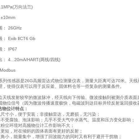
1MPa(万向法兰)
10mm
 26GHz
xib ⅡCT6 Gb
 IP67
...20mA/HART(两线/四线)
odbus
系列传感器是26G高频雷达式物位测量仪表，测量大距离可达70米。天
理，使得仪表可以用于反应釜、固体料仓等一些复杂的测量条件。
线发射较窄的微波脉冲，经天线向下传输。微波接触到被测介质表面后
成物位信号（因为微波传播速度极快，电磁波到达目标并经反射返回接收
雷达物位计特点：
寸小，便于安装；非接触雷达，无磨损，无污染；
受腐蚀、泡沫影响；几乎不受大气中水蒸气、温度和压力变化影响；
尘环境对高频物位计工作影响不大；
短，对在倾斜的固体表面有更好的反射；
小，能量集中，增强了回波能力的同时又有利于避开干扰物；