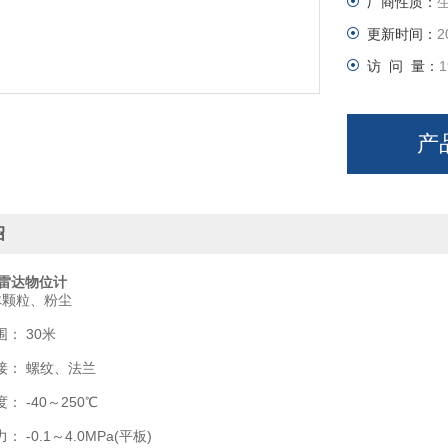
厂商性质：
更新时间：
2
访 问 量：
1
产
绍
G雷达物位计
体颗粒、粉尘
 30米
： 螺纹、法兰
-40～250℃
0.1～4.0MPa(平板)