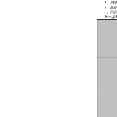
6、测量盲
7、高信噪
8、高频率
技术参