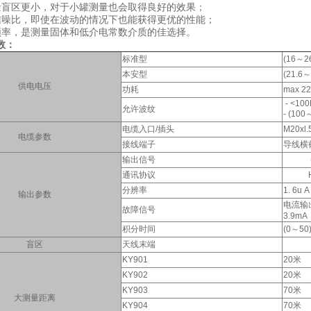
区更小，对于小罐测量也会取得良好的效果；
比，即使在波动的情况下也能获得更优的性能；
，是测量固体和低介电常数介质的佳选择。
数：
标准型
(16～26
本安型
(21.6～
供电电压
功耗
max 22
- <10
允许波纹
- (10
电缆入口/插头
M20x
电缆参数
接线端子
导线横截
输出信号
(4～2
通讯协议
HAR
分辨率
1. 6u A
输出参数
电流输出
故障信号
积分时间
(0～5
盲区
天线末端
KY901
20米
KY902
20米
KY903
70米
大测量距离
KY904
70米