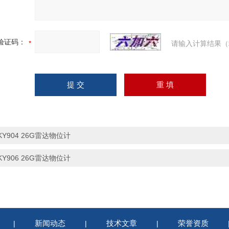
验证码：
请输入计算结果（
KY904 26G雷达物位计
KY906 26G雷达物位计
新闻动态
技术文章
荣誉资质
|
|
|