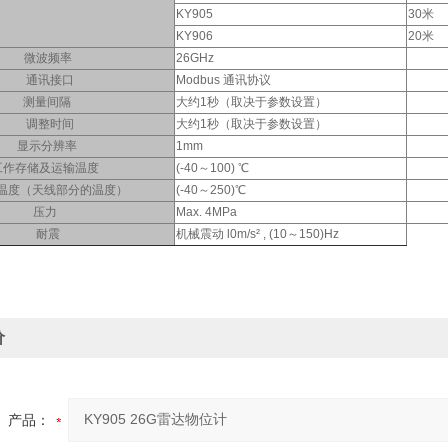
KY905
30米
KY906
20米
微波频率
26GHz
通讯接口
Modbus 通讯协议
测量间隔
大约1秒（取决于参数设置）
调整时间
大约1秒（取决于参数设置）
显示分辨率
1mm
工作存储及运输温度
(-40～100) ℃
温度（天线部分的温度）
(-40～250)℃
压力
Max. 4MPa
耐震
机械震动 l0m/s² , (10～150)Hz
价
产品：