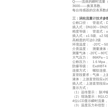
Q——流体的瞬时流量（工
3600——换算系数。
每台传感器的仪表系数
三：涡轮流量计技术参
公称口径： 管道式：DN
插入式：DN100～DN20
精度等级： 管道式：±0.
插入式：±1.5级、±2.5
高精度的可达0.2级
环境温度： -20℃～5
介质温度： 测量液体：-
测量气体：-20℃～80℃
大气压力： 86KPa～10
公称压力： 1.6 Mpa 、2
防爆等级： ExdIIBT4
连接方式： 螺纹连接
直管段要求：气体：上游
液体：上游直管段应≥20
插入式：上游直管段应≥
显示方式：
（1）远传显示： 脉冲
（2）现场显示：8位LC
4位LCD显示瞬时流量，
（3）温度压力补偿型：