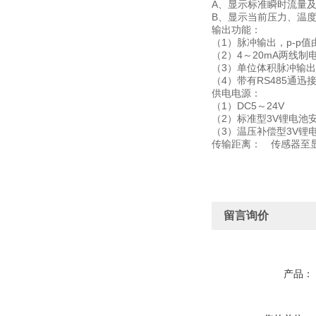
A、显示标准瞬时流量
B、显示当前压力、温
输出功能：
（1）脉冲输出，p-p
（2）4～20mA两线制
（3）单位体积脉冲输
（4）带有RS485通迅
供电电源：
（1）DC5～24V
（2）标准型3V锂电池
（3）温压补偿型3V锂
传输距离： 传感器至显
留言询价
产品：