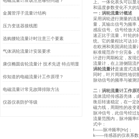
电磁流量计应该注意哪些问题？
上。一体化表头可以显
和温度参数变化不大的
金属管浮子流量计结构
一：涡轮流量计概述
采用涡轮进行测量的流
量，其输出信号为频率
压力变送器接线图
感应信号。信号经放大
速正比于流量，叶轮的
选购腰轮流量计时注意三个要素
统。它的量程比可达10
在欧洲和美国涡轮流量
气体涡轮流量计安装要求
标准规范亦十分完备，但
计进行周期检定，发现
流量计，在上游侧阻流
康仪椭圆齿轮流量计 技术先进 特点明显
涡轮流量计
是速度式流
同时，叶片周期性地切
你知道的电磁流量计工作原理？
脉动信号的频率与被测
电磁流量计常见故障排除方法
二：涡轮流量计工作
原
流体流经传感器壳体，
衡后转速稳定，在一定
仪器仪表防护等级
磁力线，周期性的改变
脉冲信号，此信号经过
流量范围内，脉冲频率f与
式中：
f——脉冲频率[Hz]；
k——传感器的仪表系数[1/