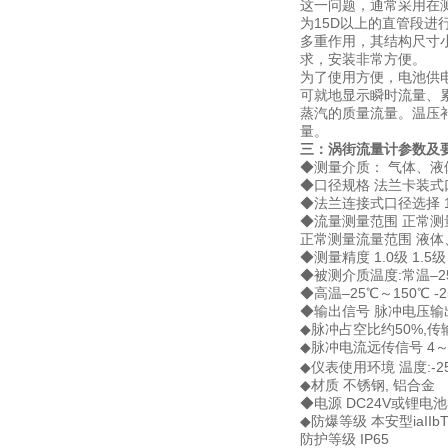
这一问题，通常采用在
为15D以上的直管段
多重作用，其结构尺寸小
求，安装非常方便。
为了使用方便，电池供
可就地显示瞬时流量、
蒸汽的质量流量。温压
量。
三：
涡街流量计
参数及
◆测量介质： 气体、液
◆口径规格 法兰卡装式口径选
◆法兰连接式口径选择 100
◆流量测量范围 正常测量流速
正常测量流量范围 液体
◆测量精度 1.0级 1.5级
◆被测介质温度:常温–2
◆高温–25℃～150℃ -
◆输出信号 脉冲电压输出信
◆脉冲占空比约50%,传
◆脉冲电流远传信号 4～2
◆仪表使用环境 温度:-25
◆材质 不锈钢, 铝合金
◆电源 DC24V或锂电池3
◆防爆等级 本安型iaIIbT
防护等级 IP65