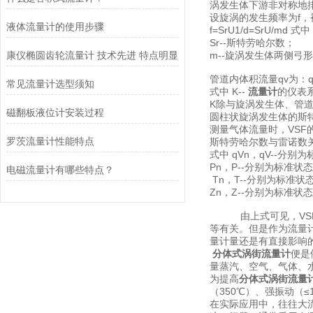
涡发生体下游非对称地
设旋涡的发生频率为f，
液体流量计的使用步骤
f=SrU1/d=SrU/m
Sr--斯特劳哈尔数；
康仪椭圆齿轮流量计 技术先进 特点明显
m--旋涡发生体两侧弓
管道内体积流量qv为：
常见流量计选型须知
式中 K--
流量计
的仪表系
K除与旋涡发生体、管
磁翻板液位计安装过程
圆柱状旋涡发生体的斯特
测量气体流量时，VSF
罗茨流量计性能特点
斯特劳哈尔数与雷诺数
式中 qVn，qV--分别
Pn，P--分别为标准状
电磁流量计有哪些特点？
Tn，T--分别为标准
Zn，Z--分别为标准
由上式可见，VSF输
等有关。但是作为流量
量计量还是有直接影响
分体式涡街流量计
便是
量蒸汽、空气、气体、
为提高
分体式涡街流量
（350℃）、强振动（
在实际应用中，往往大