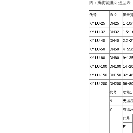
四：涡街流量计
选型表
代号
通径
流量范
KY LU-25
DN25
1~10
KY LU-32
DN32
1.5~
KY LU-40
DN40
2.2~
KY LU-50
DN50
4~55
KY LU-80
DN80
9~13
KY LU-100
DN100
14~2
KY LU-150
DN150
32~4
KY LU-200
DN200
56~8
代号
功能1
N
无温
Y
有温
代号
F1