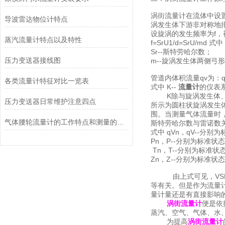
涡街流量计在流体中设
导波雷达物位计特点
涡发生体下游非对称地
设旋涡的发生频率为f，
蒸汽流量计特点以及特性
f=SrU1/d=SrU/m
Sr--斯特劳哈尔数；
压力变送器接线图
m--旋涡发生体两侧弓
管道内体积流量qv为：
各类流量计特征对比一览表
式中 K--
流量计
的仪表系
K除与旋涡发生体、管
压力变送器日常维护注意四点
所示为圆柱状旋涡发生体
围。当测量气体流量时，
气体腰轮流量计的工作特点和测量的安全性
斯特劳哈尔数与雷诺数
式中 qVn，qV--分别
Pn，P--分别为标准状
Tn，T--分别为标准
Zn，Z--分别为标准
由上式可见，VSF输
等有关。但是作为流量
量计量还是有直接影响
涡街流量计
便是依
蒸汽、空气、气体、水
为提高
涡街流量计