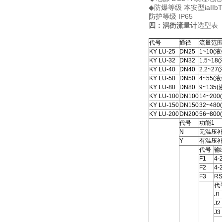
◆防爆等级 本安型iaIIbT
防护等级 IP65
四：涡街流量计
选型表
代号
通径
流量范围
KY LU-25
DN25
1~10(液
KY LU-32
DN32
1.5~18
KY LU-40
DN40
2.2~27
KY LU-50
DN50
4~55(液
KY LU-80
DN80
9~135(
KY LU-100
DN100
14~200
KY LU-150
DN150
32~480
KY LU-200
DN200
56~800
代号
功能1
N
无温压
Y
有温压
代号
输
F1
4
F2
4
F3
R
代
J1
J2
J3