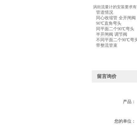
涡街流量计的安装要求有
管道情况
同心收缩管 全开闸阀
90℃
直角弯头
同平面二个90℃
弯头
半开闸阀 调节阀
不同平面二个90℃
弯
带整流管束
留言询价
产品：
您的单位：