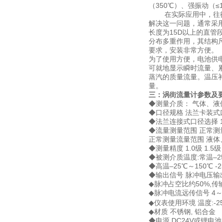
（350℃）、强振动（
在实际应用中，往往大
解决这一问题，通常采
长度为15D以上的直
分布多重作用，其结构尺
要求，安装非常方便。
为了使用方便，电池供
可就地显示瞬时流量、
蒸汽的质量流量。温压
量。
三：
涡街流量计
参数及
◆测量介质： 气体、液
◆口径规格 法兰卡装式口径选
◆法兰连接式口径选择 100
◆流量测量范围 正常测量流速
正常测量流量范围 液体
◆测量精度 1.0级 1.5级
◆被测介质温度:常温–2
◆高温–25℃～150℃ -
◆输出信号 脉冲电压输出信
◆脉冲占空比约50%,传
◆脉冲电流远传信号 4～2
◆仪表使用环境 温度:-25
◆材质 不锈钢, 铝合金
◆电源 DC24V或锂电池3