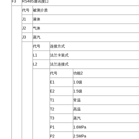
F3
RS485通讯接口
代号
被测介质
J1
液体
J2
气体
J3
蒸汽
代号
连接方式
L1
法兰卡装式
L2
法兰连接式
代号
功能2
E1
1.0级
E2
1.5级
T1
常温
T2
高温
T3
蒸汽
P1
1.6MPa
P2
2.5MPa