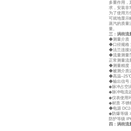
多重作用，
求，安装非
为了使用方
可就地显示
蒸汽的质量
量。
三：
涡街流
◆测量介质
◆口径规格 法
◆法兰连接式口
◆流量测量范围
正常测量流
◆测量精度 1
◆被测介质温
◆高温–25℃
◆输出信号 
◆脉冲占空比
◆脉冲电流远
◆仪表使用环境
◆材质 不锈
◆电源 DC2
◆防爆等级 本安
防护等级 IP
四：涡街流