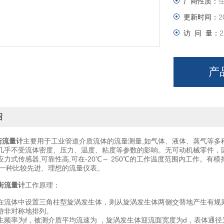
厂商性质：
更新时间：
2
访 问 量：
2
产
绍
流量计
主要用于工业管道介质流体的流量测量,如气体、液体、蒸气等多种
几乎不受流体密度、压力、温度、粘度等参数的影响。无可动机械零件，
应力式传感器,可靠性高,可在-20℃～ 250℃的工作温度范围内工作。有
是一种比较先进、理想的流量仪表。
街流量计
工作原理：
在流体中设置三角柱型旋涡发生体，则从旋涡发生体两侧交替地产生有规
游非对称地排列。
生频率为f，被测介质平均流速为 ，旋涡发生体迎流面宽度为d，表体通径