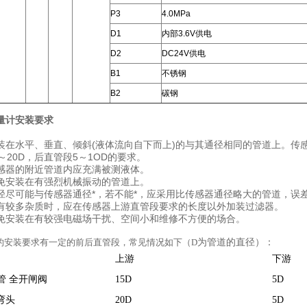
P3
4.0MPa
D1
内部3.6V供电
D2
DC24V供电
B1
不锈钢
B2
碳钢
量计
安装要求
装在水平、垂直、倾斜(液体流向自下而上)的与其通径相同的管道上。传
～20D，后直管段5～1OD的要求。
感器的附近管道内应充满被测液体。
免安装在有强烈机械振动的管道上。
径尽可能与传感器通径*，若不能*，应采用比传感器通径略大的管道，误差 
有较多杂质时，应在传感器上游直管段要求的长度以外加装过滤器。
免安装在有较强电磁场干扰、空间小和维修不方便的场合。
的安装要求有一定的前后直管段，常见情况如下（D
为管道的直径）：
上游
下游
管 全开闸阀
15D
5D
弯头
20D
5D