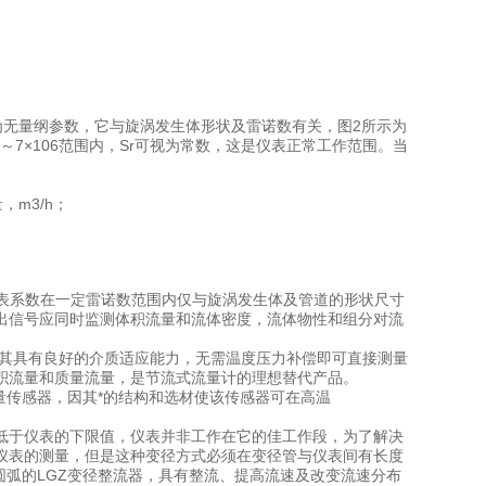
[πD2md/4Sr]-1
为无量纲参数，它与旋涡发生体形状及雷诺数有关，图2所示为
～7×106范围内，Sr可视为常数，这是仪表正常工作范围。当
量，m3/h；
系数在一定雷诺数范围内仅与旋涡发生体及管道的形状尺寸
出信号应同时监测体积流量和流体密度，流体物性和组分对流
其具有良好的介质适应能力，无需温度压力补偿即可直接测量
积流量和质量流量，是节流式流量计的理想替代产品。
量传感器，因其*的结构和选材使该传感器可在高温
低于仪表的下限值，仪表并非工作在它的佳工作段，为了解决
仪表的测量，但是这种变径方式必须在变径管与仪表间有长度
圆弧的LGZ变径整流器，具有整流、提高流速及改变流速分布