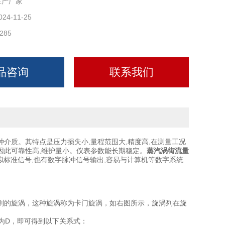
生产厂家
024-11-25
285
品咨询
联系我们
介质。其特点是压力损失小,量程范围大,精度高,在测量工况
因此可靠性高,维护量小。仪表参数能长期稳定。
蒸汽涡街流量
模拟标准信号,也有数字脉冲信号输出,容易与计算机等数字系统
则的旋涡，这种旋涡称为卡门旋涡，如右图所示，旋涡列在旋
为D，即可得到以下关系式：