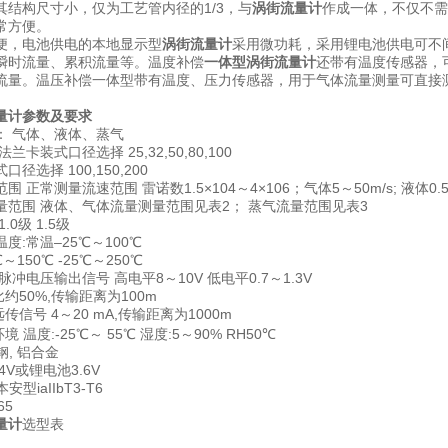
其结构尺寸小，仅为工艺管内径的1/3，与
涡街流量计
作成一体，不仅不需
常方便。
便，电池供电的本地显示型
涡街流量计
采用微功耗，采用锂电池供电可不
瞬时流量、累积流量等。温度补偿
一体型涡街流量计
还带有温度传感器，
流量。温压补偿一体型带有温度、压力传感器，用于气体流量测量可直接
量计
参数及要求
： 气体、液体、蒸气
兰卡装式口径选择 25,32,50,80,100
径选择 100,150,200
 正常测量流速范围 雷诺数1.5×104～4×106；气体5～50m/s; 液体0.5
量范围 液体、气体流量测量范围见表2； 蒸气流量范围见表3
.0级 1.5级
度:常温–25℃～100℃
～150℃ -25℃～250℃
脉冲电压输出信号 高电平8～10V 低电平0.7～1.3V
约50%,传输距离为100m
传信号 4～20 mA,传输距离为1000m
 温度:-25℃～ 55℃ 湿度:5～90% RH50℃
钢, 铝合金
4V或锂电池3.6V
型iaIIbT3-T6
65
量计
选型表