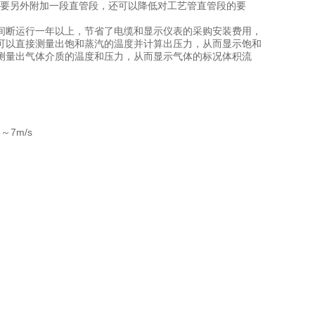
要另外附加一段直管段，还可以降低对工艺管直管段的要
间断运行一年以上，节省了电缆和显示仪表的采购安装费用，
可以直接测量出饱和蒸汽的温度并计算出压力，从而显示饱和
测量出气体介质的温度和压力，从而显示气体的标况体积流
～7m/s