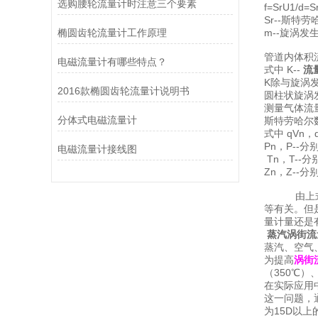
选购腰轮流量计时注意三个要素
f=SrU1/
Sr--斯特
椭圆齿轮流量计工作原理
m--旋涡
管道内体积
电磁流量计有哪些特点？
式中 K--
流
K除与旋涡
2016款椭圆齿轮流量计说明书
圆柱状旋涡
测量气体流
分体式电磁流量计
斯特劳哈尔
式中 qVn，
Pn，P--
电磁流量计接线图
Tn，T--
Zn，Z--
由上式可见
等有关。但
量计量还是
蒸汽涡街流
蒸汽、空气
为提高
涡街
（350℃）
在实际应用
这一问题，
为15D以