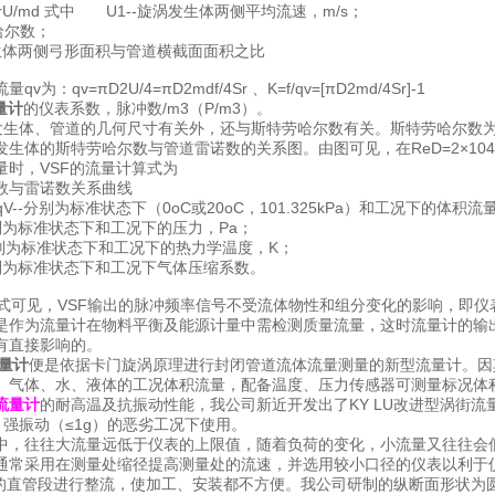
d=SrU/md 式中 U1--旋涡发生体两侧平均流速，m/s；
劳哈尔数；
发生体两侧弓形面积与管道横截面面积之比
流量qv为：qv=πD2U/4=πD2mdf/4Sr 、K=f/qv=
量计
的仪表系数，脉冲数/m3（P/m3）。
发生体、管道的几何尺寸有关外，还与斯特劳哈尔数有关。斯特劳哈尔数
发生体的斯特劳哈尔数与管道雷诺数的关系图。由图可见，在ReD=2×104
量时，VSF的流量计算式为
数与雷诺数关系曲线
qV--分别为标准状态下（0oC或20oC，101.325kPa）和工况下的体积流
分别为标准状态下和工况下的压力，Pa；
分别为标准状态下和工况下的热力学温度，K；
分别为标准状态下和工况下气体压缩系数。
，VSF输出的脉冲频率信号不受流体物性和组分变化的影响，即仪表
是作为流量计在物料平衡及能源计量中需检测质量流量，这时流量计的输
有直接影响的。
量计
便是依据卡门旋涡原理进行封闭管道流体流量测量的新型流量计。因
、气体、水、液体的工况体积流量，配备温度、压力传感器可测量标况体
流量计
的耐高温及抗振动性能，我公司新近开发出了KY LU改进型涡街流
、强振动（≤1g）的恶劣工况下使用。
中，往往大流量远低于仪表的上限值，随着负荷的变化，小流量又往往会
通常采用在测量处缩径提高测量处的流速，并选用较小口径的仪表以利于
上的直管段进行整流，使加工、安装都不方便。我公司研制的纵断面形状为