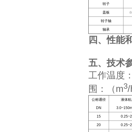
转子
盖板
转子轴
轴承
四、
性能
五、技术
工作温度：（
3
围：（m
公称通径
液体粘
DN
3.0~150m
15
0.25~2
20
0.25~2