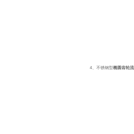
4、不锈钢型
椭圆齿轮流