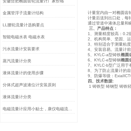
安徽合肥椭圆齿轮流量计厂家价格
计量室内由一对椭圆齿
金属管浮子流量计结构
计量后送到出口处，每
通过管道中液体总量和
LL腰轮流量计选购要点
三、产品特点：
1、测量精度较高：0.2级
智能电磁水表 电磁水表
2、机构简单、坚固、
3、特别适合于测量粘
污水流量计安装要求
4、安装容易。流量计
5、KYLC-a型铸铁
椭圆
6、KYLC-e型铸钢
椭圆
蒸汽流量计分类
7、KYLC-b型广泛
8、为了防止流量计的
液体流量计的使用步骤
9、防爆等级：ExiaIICT
四、技术数据:
分体式超声波液位计安装原则
1 铸铁型 铸钢型 铸铁
液体流量计分类
电磁流量计应用小贴士，康仪电磁流量计