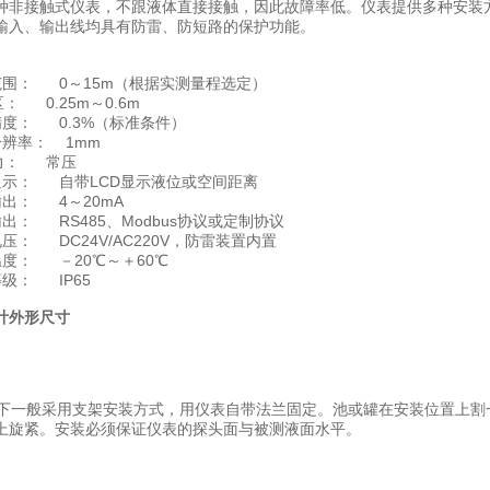
种非接触式仪表，不跟液体直接接触，因此故障率低。仪表提供多种安装
输入、输出线均具有防雷、防短路的保护功能。
： 0～15m（根据实测量程选定）
0.25m～0.6m
： 0.3%（标准条件）
率： 1mm
： 常压
： 自带LCD显示液位或空间距离
： 4～20mA
 RS485、Modbus协议或定制协议
 DC24V/AC220V，防雷装置内置
： －20℃～＋60℃
： IP65
计外形尺寸
一般采用支架安装方式，用仪表自带法兰固定。池或罐在安装位置上割一
上旋紧。安装必须保证仪表的探头面与被测液面水平。