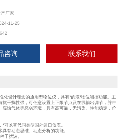
生产厂家
024-11-25
642
品咨询
联系我们
性化设计理念的通用型物位仪，具有*的液/物位测控功能。主
有抗干扰性强，可任意设置上下限节点及在线输出调节，并带
、腐蚀气体等恶劣环境，具有高可靠，无污染。性能稳定，价
，*可以替代同类型国外进口仪表。
术具有动态思维、动态分析的功能。
各种干扰波。