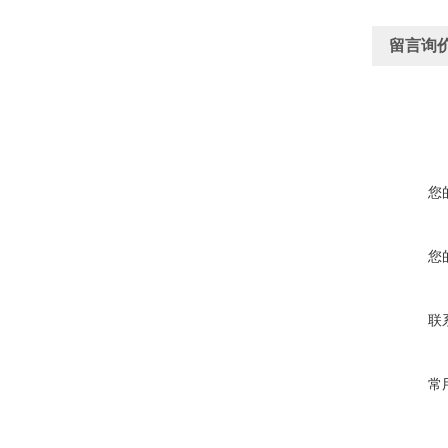
留言询
您
您
联
常