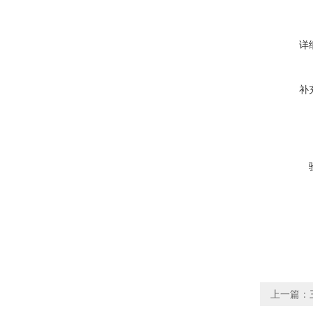
详
补
上一篇：