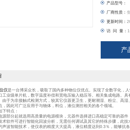
产品型号：
厂商性质：
更新时间：
2
访 问 量：
1
产
绍
物位仪
是一台博采众长，吸取了国内多种物位仪优点。实现了全数字化，人
口工业级单片机，数字温度补偿和宽电压输入稳压等。相关集成电路。具
。由于为非接触式检测方式，较其它仪器更卫生，更耐潮湿、粉尘、高湿
点，因此可广泛应用于与物体，料位，液位测控相关的各个领域。
如下特点：
电源部分起就选用高质量的电源模块，元器件选择进口高稳定可靠的器件
技术软件可进行智能化回波分析，无需任何调试及其它的特殊步骤，此技
的声波智能技术，使仪表的精度大大提高，液位精度达到0.3％，能够抗