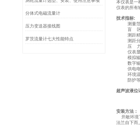
涡轮流量计选型、安装、使用注意事项
本仪表是一
仪表的所有
分体式电磁流量计
技术指标:
测量范围
压力变送器接线图
盲 区： 
测距精度
罗茨流量计七大性能特点
测距分辨
压 力
仪表显示
模拟输出
数字输出：
供电电压：
环境温度
防护等级
超声波液位
安装方法：
开敞环境下
法兰自下而