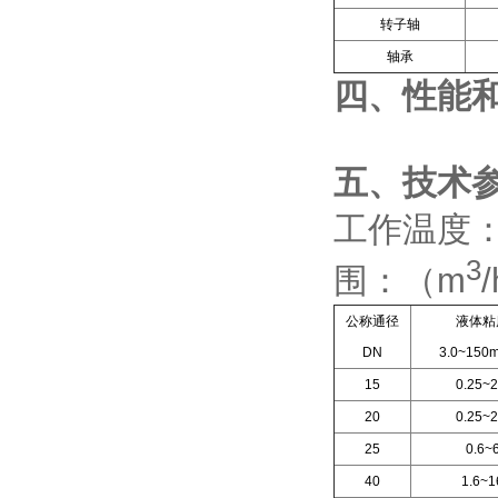
转子轴
轴承
四、
性能
五、技术
工作温度：（
3
围：（m
公称通径
液体粘
DN
3.0~150m
15
0.25~2
20
0.25~2
25
0.6~
40
1.6~1