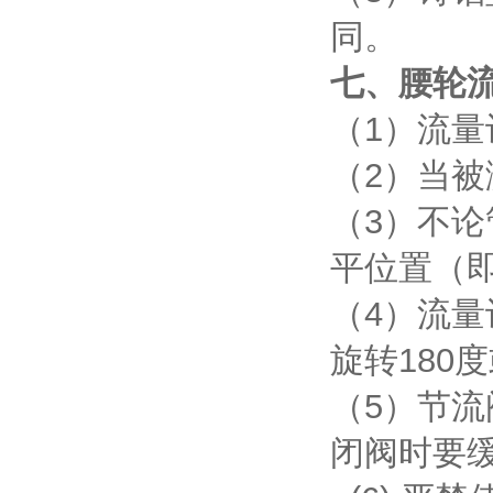
同。
七、腰轮
（1）流
（2）当
（3）不
平位置（
（4）流
旋转180
（5）节
闭阀时要